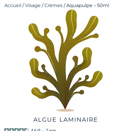
Accueil
/
Visage
/
Crèmes
/ Aquapulpe – 50ml
ALGUE LAMINAIRE
4.6
/
5
-
7
avis