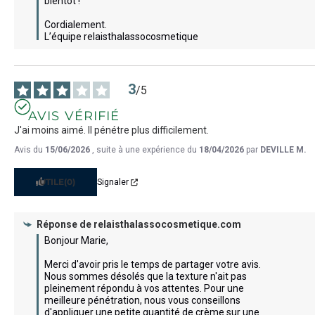
bientôt !

Cordialement.

L’équipe relaisthalassocosmetique
3
/
5
AVIS VÉRIFIÉ
J'ai moins aimé. Il pénétre plus difficilement.
Avis du
15/06/2026
, suite à une expérience du
18/04/2026
par
DEVILLE M.
UTILE
(0)
Signaler
Réponse de
relaisthalassocosmetique.com
Bonjour Marie,  

Merci d'avoir pris le temps de partager votre avis. 
Nous sommes désolés que la texture n'ait pas 
pleinement répondu à vos attentes. Pour une 
meilleure pénétration, nous vous conseillons 
d'appliquer une petite quantité de crème sur une 