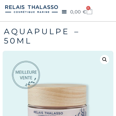
0
0,00
€
AQUAPULPE –
50ML