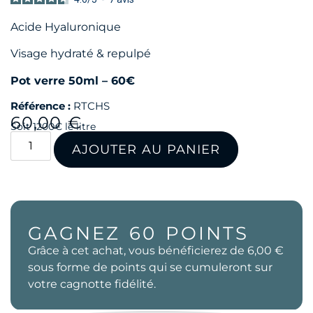
Acide Hyaluronique
Visage hydraté & repulpé
Pot verre 50ml – 60€
Référence :
RTCHS
60,00
€
Soit 1200€ le litre
AJOUTER AU PANIER
GAGNEZ
60
POINTS
Grâce à cet achat, vous bénéficierez de
6,00 €
sous forme de points qui se cumuleront sur
votre cagnotte fidélité.