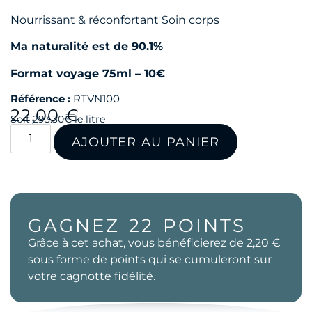
Nourrissant & réconfortant Soin corps
Ma naturalité est de 90.1%
Format voyage 75ml – 10€
Référence :
RTVN100
22,00
€
Soit 293.30€ le litre
AJOUTER AU PANIER
GAGNEZ
22
POINTS
Grâce à cet achat, vous bénéficierez de
2,20 €
sous forme de points qui se cumuleront sur
votre cagnotte fidélité.