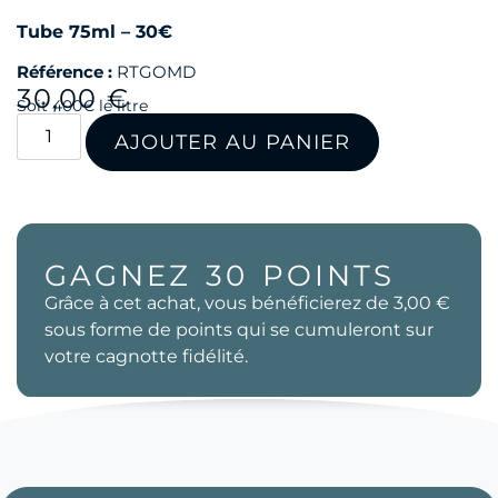
Tube 75ml – 30€
Référence :
RTGOMD
30,00
€
Soit 400€ le litre
AJOUTER AU PANIER
GAGNEZ
30
POINTS
Grâce à cet achat, vous bénéficierez de
3,00 €
sous forme de points qui se cumuleront sur
votre cagnotte fidélité.