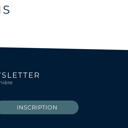
IS
WSLETTER
mière
INSCRIPTION