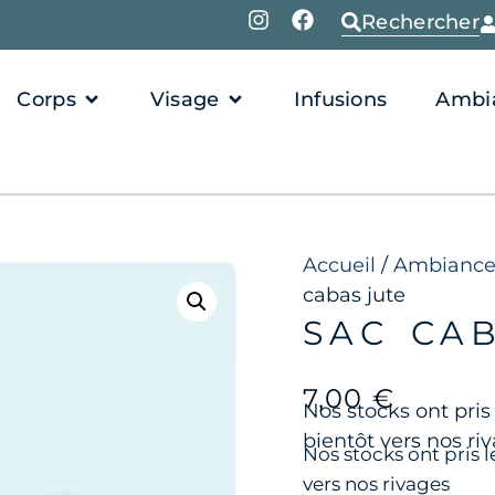
Rechercher
Corps
Visage
Infusions
Ambi
Accueil
/
Ambiance
cabas jute
SAC CA
7,00
€
Nos stocks ont pris
bientôt vers nos ri
Nos stocks ont pris 
vers nos rivages