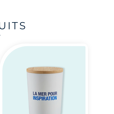
UITS
-