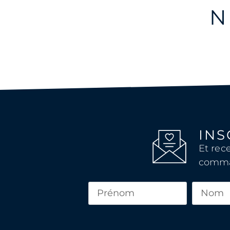
N
INS
Et rec
comm