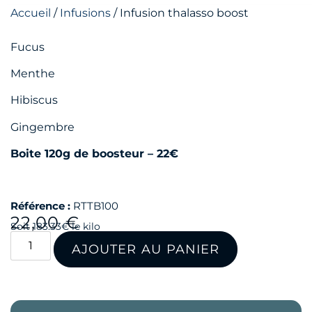
Accueil
/
Infusions
/ Infusion thalasso boost
Fucus
Menthe
Hibiscus
Gingembre
Boite 120g de boosteur – 22€
Référence :
RTTB100
22,00
€
Soit 183.33€ le kilo
AJOUTER AU PANIER