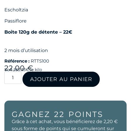
Escholtzia
Passiflore
Boite 120g de détente – 22€
2 mois d’utilisation
Référence :
RTTS100
22,00
€
Soit 183.33€ le kilo
AJOUTER AU PANIER
GAGNEZ
22
POINTS
Grâce à cet achat, vous bénéficierez de
2,20 €
sous forme de points qui se cumuleront sur